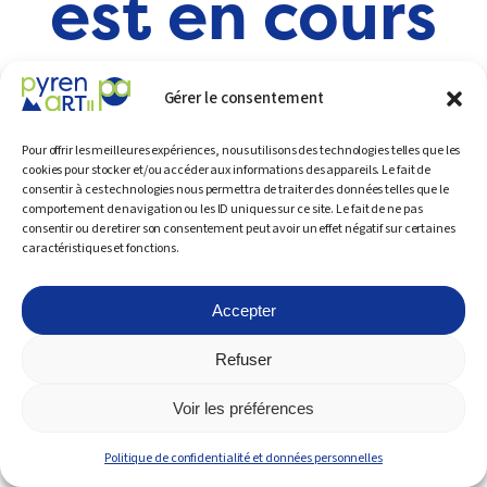
est en cours
de
Gérer le consentement
construction
Pour offrir les meilleures expériences, nous utilisons des technologies telles que les
cookies pour stocker et/ou accéder aux informations des appareils. Le fait de
consentir à ces technologies nous permettra de traiter des données telles que le
comportement de navigation ou les ID uniques sur ce site. Le fait de ne pas
Il sera disponible dans quelques
consentir ou de retirer son consentement peut avoir un effet négatif sur certaines
caractéristiques et fonctions.
semaines
Accepter
Refuser
Voir les préférences
Politique de confidentialité et données personnelles